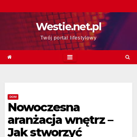
Skip
to
content
Westie.net.pl
Twój portal lifestylowy
DOM
Nowoczesna
aranżacja wnętrz –
Jak stworzyć