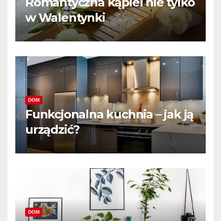
Romantyczna kąpiel nie tylko
w Walentynki
DOM
Funkcjonalna kuchnia – jak ją
urządzić?
DOM