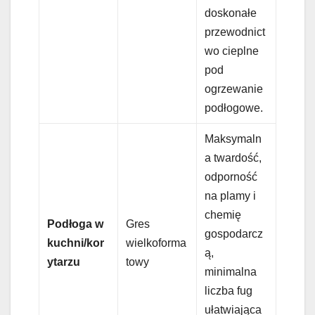
doskonałe
przewodnict
wo cieplne
pod
ogrzewanie
podłogowe.
Maksymaln
a twardość,
odporność
na plamy i
chemię
Podłoga w
Gres
gospodarcz
kuchni/kor
wielkoforma
ą,
ytarzu
towy
minimalna
liczba fug
ułatwiająca