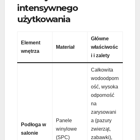
intensywnego
użytkowania
Główne
Element
Materiał
właściwośc
wnętrza
i i zalety
Całkowita
wodoodporn
ość, wysoka
odporność
na
zarysowani
Panele
a (pazury
Podłoga w
winylowe
zwierząt,
salonie
(SPC)
zabawki),