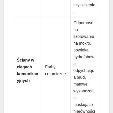
czyszczenie
.
Odporność
na
szorowanie
na mokro,
powłoka
hydrofobow
Ściany w
a
ciągach
Farby
odpychając
komunikac
ceramiczne
a brud,
yjnych
matowe
wykończeni
e
maskujące
nierówności